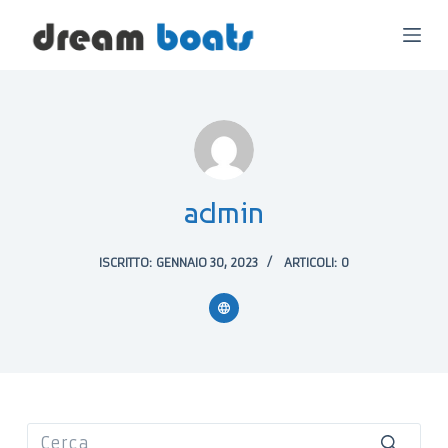
S
a
l
t
a
a
admin
l
c
ISCRITTO: GENNAIO 30, 2023
ARTICOLI: 0
o
n
t
e
n