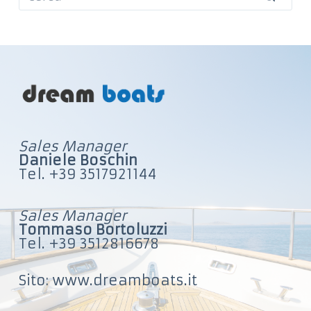
u
Nessun
t
risultato
o
Sales Manager
Daniele Boschin
Tel. +39 3517921144
Sales Manager
Tommaso Bortoluzzi
Tel. +39 3512816678
Sito: www.dreamboats.it