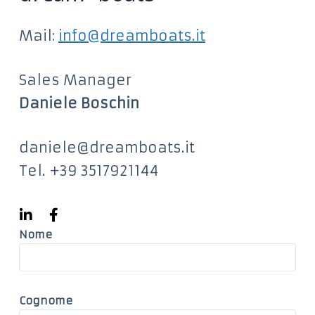
u
t
Mail:
info@dreamboats.it
o
Sales Manager
Daniele Boschin
daniele@dreamboats.it
Tel. +39 3517921144
Nome
Cognome