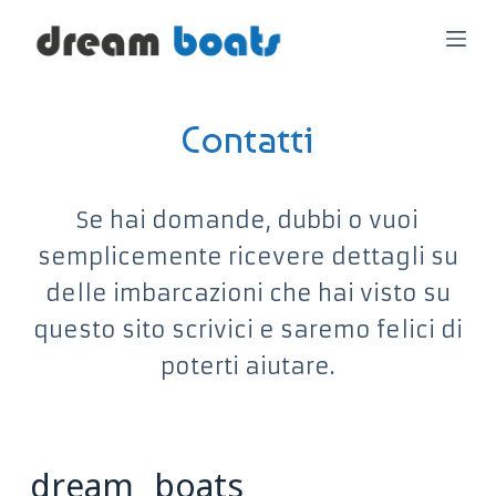
S
a
l
Contatti
t
a
a
Se hai domande, dubbi o vuoi
l
semplicemente ricevere dettagli su
c
delle imbarcazioni che hai visto su
o
questo sito scrivici e saremo felici di
n
poterti aiutare.
t
e
n
dream boats