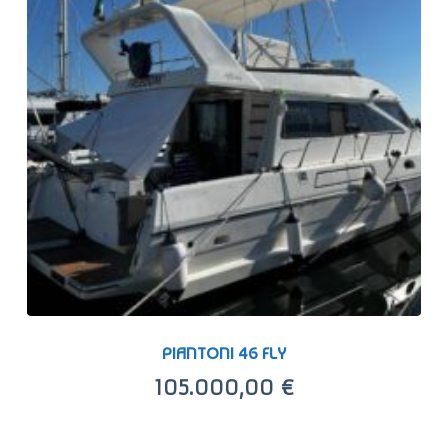
u
t
o
PIANTONI 46 FLY
105.000,00
€