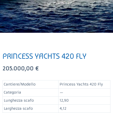
u
t
o
PRINCESS YACHTS 420 FLY
205.000,00
€
Cantiere/Modello
Princess Yachts 420 Fly
Categoria
—
Lunghezza scafo
12,90
Larghezza scafo
4,12