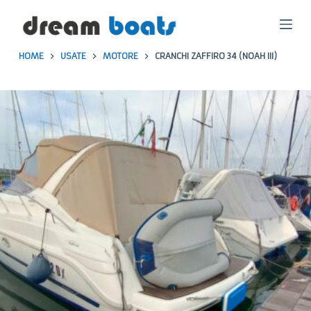
S
a
HOME
USATE
MOTORE
CRANCHI ZAFFIRO 34 (NOAH III)
l
t
a
a
l
c
o
n
t
e
n