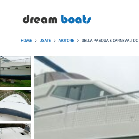
S
a
l
t
HOME
USATE
MOTORE
DELLA PASQUA E CARNEVALI DC 
a
a
l
c
o
n
t
e
n