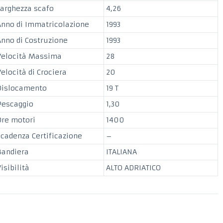
Larghezza scafo
4,26
Anno di Immatricolazione
1993
Anno di Costruzione
1993
Velocità Massima
28
elocità di Crociera
20
Dislocamento
19 T
Pescaggio
1,30
Ore motori
1400
Scadenza Certificazione
–
Bandiera
ITALIANA
isibilità
ALTO ADRIATICO