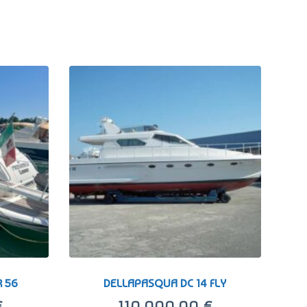
 56
DELLAPASQUA DC 14 FLY
€
110.000,00
€