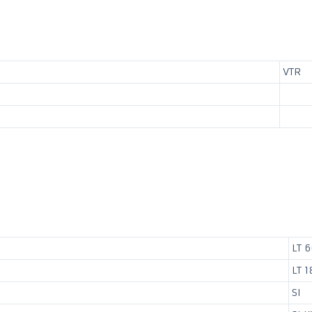
VTR
LT 
LT 
SI