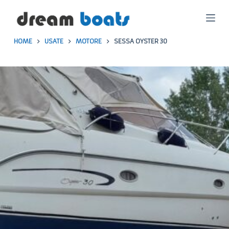
S
a
HOME
USATE
MOTORE
SESSA OYSTER 30
l
t
a
a
l
c
o
n
t
e
n