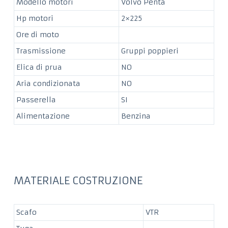
Modello motori
Volvo Penta
Hp motori
2×225
Ore di moto
Trasmissione
Gruppi poppieri
Elica di prua
NO
Aria condizionata
NO
Passerella
SI
Alimentazione
Benzina
MATERIALE COSTRUZIONE
Scafo
VTR